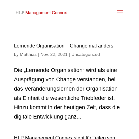
Lernende Organisation – Change mal anders
by
Matthias
|
Nov. 22, 2021
|
Uncategorized
Die „Ler­nen­de Orga­ni­sa­ti­on“ wird als eine
Aus­prä­gung von Chan­ge ver­stan­den, bei
das Ver­än­de­rungs­ler­nen der Orga­ni­sa­ti­on
als Ein­heit die wesent­li­che Trieb­fe­der ist.
Hin­zu kommt in der heu­ti­gen Zeit, dass die
digi­ta­le Ent­wick­lung ganz...
HLP Management Connex steht für Teilen von