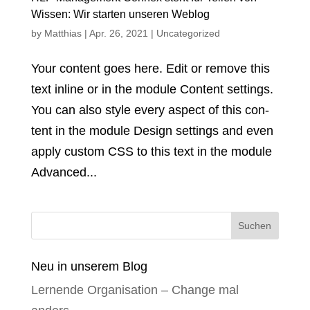
Wissen: Wir starten unseren Weblog
by
Matthias
|
Apr. 26, 2021
|
Uncategorized
Your con­tent goes here. Edit or remo­ve this
text inline or in the modu­le Con­tent set­tings.
You can also style every aspect of this con­
tent in the modu­le Design set­tings and even
app­ly custom CSS to this text in the modu­le
Advan­ced...
Neu in unserem Blog
Lernende Organisation – Change mal