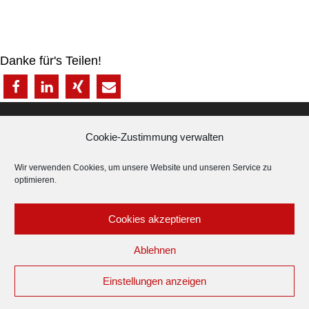
Danke für's Teilen!
Cookie-Zustimmung verwalten
IMPRESSUM
∙
DATENSCHUTZERKLÄRUNG
∙
AGB ∙
Wir verwenden Cookies, um unsere Website und unseren Service zu
optimieren.
PARTNERBEREICH ∙
HLPgroup
Cookies akzeptieren
Ablehnen
Copyright © 2021 by HLP Management
Einstellungen anzeigen
Connex GmbH. Alle Rechte vorbehalten.