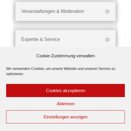
Veranstaltungen & Moderation
Expertie & Service
Cookie-Zustimmung verwalten
Geschäftsfelder
Wir verwenden Cookies, um unsere Website und unseren Service zu
optimieren.
Bildung /Wissenschaft /Forschung
Cookies akzeptieren
Konzerne / Großunternehmen
Ablehnen
Klein- u. Mittelgroße Unternehmen
Vereine / Verbände / Kirchen
Einstellungen anzeigen
Behörden / öffentliche Hand
Nicht Regierungs-Organisationen